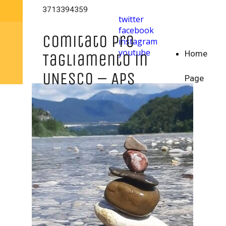
3713394359
twitter
facebook
Comitato pro
instagram
youtube
Home
Tagliamento in
UNESCO – APS
Page